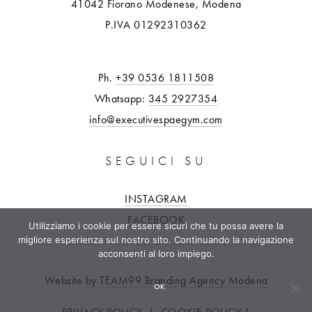
41042 Fiorano Modenese, Modena
P.IVA 01292310362
Ph.
+39 0536 1811508
Whatsapp:
345 2927354
info@executivespaegym.com
SEGUICI SU
INSTAGRAM
FACEBOOK
Utilizziamo i cookie per essere sicuri che tu possa avere la
migliore esperienza sul nostro sito. Continuando la navigazione
acconsenti al loro impiego.
Website by
TEAM99 Branding Agency Modena
OK