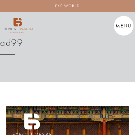
EXÉ WORLD
MENU
ad99