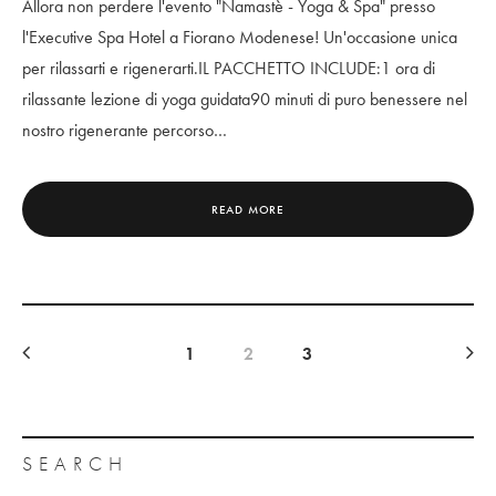
Allora non perdere l'evento "Namastè - Yoga & Spa" presso
l'Executive Spa Hotel a Fiorano Modenese! Un'occasione unica
per rilassarti e rigenerarti.IL PACCHETTO INCLUDE:1 ora di
rilassante lezione di yoga guidata90 minuti di puro benessere nel
nostro rigenerante percorso…
READ MORE
1
2
3
SEARCH