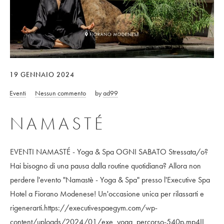
19 GENNAIO 2024
Eventi
Nessun commento
by
ad99
NAMASTÉ
EVENTI NAMASTÉ - Yoga & Spa OGNI SABATO Stressata/o?
Hai bisogno di una pausa dalla routine quotidiana? Allora non
perdere l'evento "Namastè - Yoga & Spa" presso l'Executive Spa
Hotel a Fiorano Modenese! Un'occasione unica per rilassarti e
rigenerarti.https://executivespaegym.com/wp-
content/uploads/2024/01/exe_yoga_percorso-540p.mp4IL