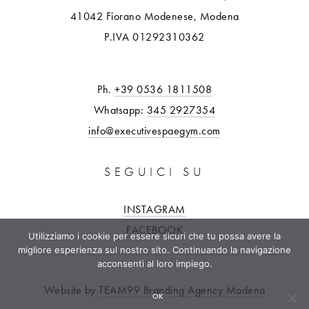
41042 Fiorano Modenese, Modena
P.IVA 01292310362
Ph.
+39 0536 1811508
Whatsapp:
345 2927354
info@executivespaegym.com
SEGUICI SU
INSTAGRAM
FACEBOOK
Utilizziamo i cookie per essere sicuri che tu possa avere la
migliore esperienza sul nostro sito. Continuando la navigazione
acconsenti al loro impiego.
Website by
TEAM99 Branding Agency Modena
OK